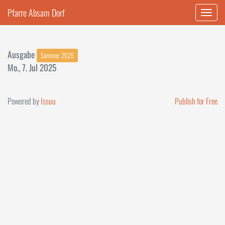
Pfarre Absam Dorf
Naviga
ein-/a
Ausgabe
Sommer 2025
Mo., 7. Jul 2025
Powered by
Issuu
Publish for Free