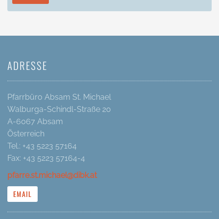
ADRESSE
Pfarrbüro Absam St. Michael
Walburga-Schindl-Straße 20
A-6067 Absam
Österreich
Tel.: +43 5223 57164
Fax: +43 5223 57164-4
pfarre.st.michael@dibk.at
EMAIL