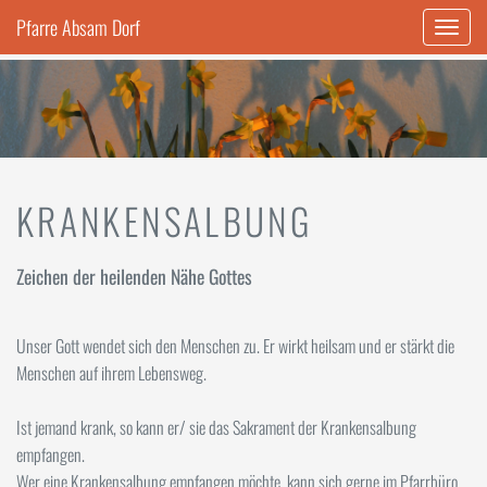
Pfarre Absam Dorf
Naviga
ein-/a
KRANKENSALBUNG
Zeichen der heilenden Nähe Gottes
Unser Gott wendet sich den Menschen zu. Er wirkt heilsam und er stärkt die
Menschen auf ihrem Lebensweg.
Ist jemand krank, so kann er/ sie das Sakrament der Krankensalbung
empfangen.
Wer eine Krankensalbung empfangen möchte, kann sich gerne im Pfarrbüro